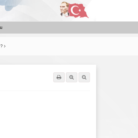
su
r?